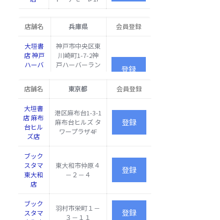
ビル
B1F
豊中市緑丘4丁
大垣書
店舗名
兵庫県
会員登録
目1番地 イオ
店 豊中
右京区
ンタウン豊中緑
緑丘店
西院追
大垣書
神戸市中央区東
丘2F
分町
店 神戸
川崎町1-7-2神
大垣書店
25-1-
ハーバ
戸ハーバーラン
イオンモ
大垣書
堺市堺区鉄砲町
091 イ
ーラン
ドｕｍｉｅＮＯ
ール京都
店 イオ
１番地イオンモ
オンモ
ドumie
ＲＴＨ ＭＡＬ
五条店
ンモー
店舗名
東京都
会員登録
ール堺鉄砲町
ール京
店
Ｌ5F
ル堺鉄
３階
都五条
右
砲町店
2Ｆ
京
大垣書
大垣書
神戸市中央区中
港区麻布台1-3-1
区
店 麻布
店 プリ
央区相生町３－
麻布台ヒルズ タ
台ヒル
右京区
コ神戸
１－１ＰＬＩＣ
ワープラザ4F
ズ店
山ノ内
店
Ｏ神戸内
大垣書店
池尻町
京都ファ
1-1 京
ブック
ミリー店
都ファ
スタマ
東大和市仲原４
ミリー
東大和
－２－４
3F
店
京都府
ブック
羽村市栄町１－
左
京都市
スタマ
大垣書店
３－１１