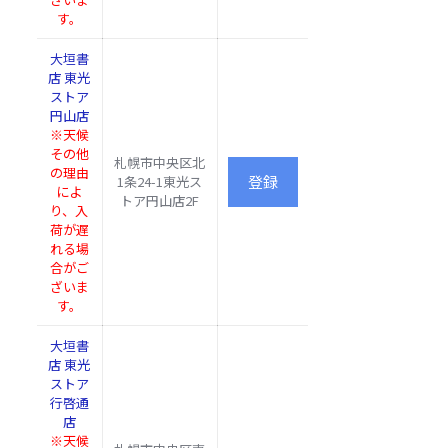
南区吉
す。
祥院御
大垣書店
池町３
大垣書
イオン洛
１番
店 東光
南店
地 イ
ストア
オン洛
円山店
南内
※天候
その他
札幌市中央区北
山科区
の理由
1条24-1東光ス
山
音羽野
によ
ブックパ
トア円山店2F
科
田町1
り、入
ル 山科店
区
西友山
荷が遅
科店3F
れる場
合がご
ざいま
す。
大垣書
店 東光
ストア
行啓通
店
※天候