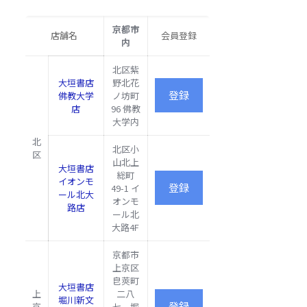
京都市
店舗名
会員登録
内
北区紫
大垣書店
野北花
佛教大学
ノ坊町
店
96 佛教
大学内
北
北区小
区
山北上
大垣書店
総町
イオンモ
49-1 イ
ール北大
オンモ
路店
ール北
大路4F
京都市
上京区
皀莢町
大垣書店
上
二八
堀川新文
京
七 堀