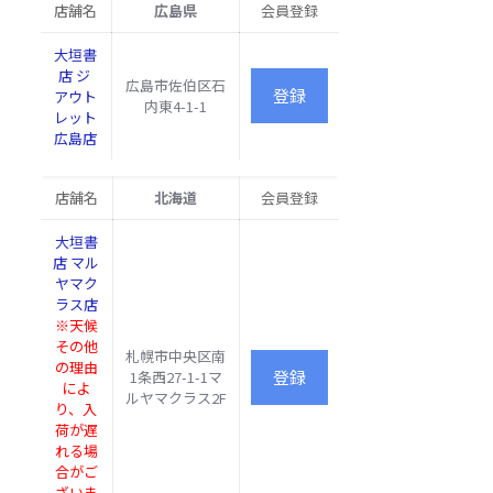
伏見区
店舗名
広島県
会員登録
大垣書店
羽束師
伏見店
菱川町
大垣書
334-1
店 ジ
広島市佐伯区石
アウト
内東4-1-1
南区八
レット
条道西
広島店
洞院下
大垣書店
ルイオ
イオンモ
ンモー
店舗名
北海道
会員登録
ール
ル
KYOTO店
KYOTO
大垣書
Kaede
店 マル
館2F
ヤマク
ラス店
南区久
※天候
世高田
その他
札幌市中央区南
南
大垣書店
町
の理由
1条西27-1-1マ
区
イオンモ
376
によ
ルヤマクラス2F
ール京都
イオン
り、入
桂川店
モール
荷が遅
京都桂
れる場
川 1F
合がご
ざいま