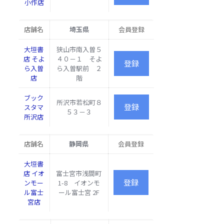
京
左京区
小作店
高野店
区
高野東
開町20
店舗名
埼玉県
会員登録
西京区
大垣書店
大垣書
狭山市南入曽５
上桂前
ブックパ
店 そよ
４０－１ そよ
田町
ル五条店
ら入曽
ら入曽駅前 ２
22-3
西
店
階
京
区
西京区
大垣書店
ブック
川島松
所沢市若松町８
ブックパ
スタマ
ノ木本
５３－３
ル桂南店
所沢店
町6-1
伏見区
店舗名
静岡県
会員登録
醍醐高
畑町
大垣書
大垣書店
30-1 パ
店 イオ
富士宮市浅間町
醍醐店
セオダ
ンモー
1-8 イオンモ
イゴロ
伏
ル富士
ール富士宮 2F
ー西館
見
宮店
3F
区