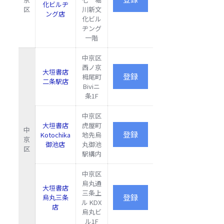
化ビルヂ
区
川新文
ング店
化ビル
ヂング
一階
中京区
西ノ京
大垣書店
栂尾町
二条駅店
Biviニ
条1F
中京区
大垣書店
虎屋町
中
Kotochika
地先烏
京
御池店
丸御池
区
駅構内
中京区
烏丸通
大垣書店
三条上
烏丸三条
ル KDX
店
烏丸ビ
ル1F