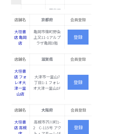
下京区
烏丸通
大垣書店
店舗名
京都府
会員登録
七条下
京都ヨド
る京都
バシ店
大垣書
亀岡市篠町野粂
ヨドバ
店 亀岡
上又11-1アルプ
シ5F
店
ラザ亀岡3階
下京区
四条通
店舗名
滋賀県
会員登録
室町東
大垣書店
入函谷
下
京都本店
大垣書
鉾町78
京
店 フォ
大津市一里山7
SUINA
区
レオ大
丁目1-1 フォレ
室町1F
津一里
オ大津一里山1F
山店
下京区
烏丸通
錦小路
店舗名
大阪府
会員登録
大垣書店
下る東
京都ポル
塩小路
大垣書
高槻市芥川町1-
タ店
町901
店 高槻
2 C-115号 アク
京都駅
店
ト・アモーレ1F