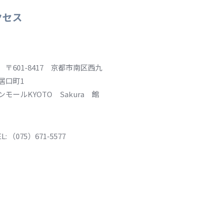
クセス
 〒601-8417 京都市南区西九
居口町1
ンモールKYOTO Sakura 館
L: （075）671-5577