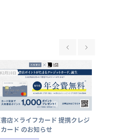
6年2月18日
2026年2月7日
垣書店×ライフカード 提携クレジ
【イベント終
カード のお知らせ
んだよ 「酒
売記念トーク