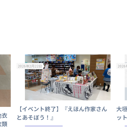
2026年2月22日
202
【イベント終了】『えほん作家さん
大
地衣
とあそぼう！』
ット
衣類