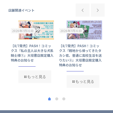
店舗関連イベント
2026年7月31日
2026年7月31日
20
ッ
【8/7発売】PASH！コミッ
【8/7発売】PASH！コミッ
【8
閣下
クス『私の主人は大きな犬系
クス『戦地から帰ってきたタ
クス
なぜ
騎士様①』大垣書店限定購入
カシ君。普通に高校生活を送
食
ま
特典のお知らせ
りたい③』大垣書店限定購入
館限
特典のお知らせ
もっと見る
もっと見る