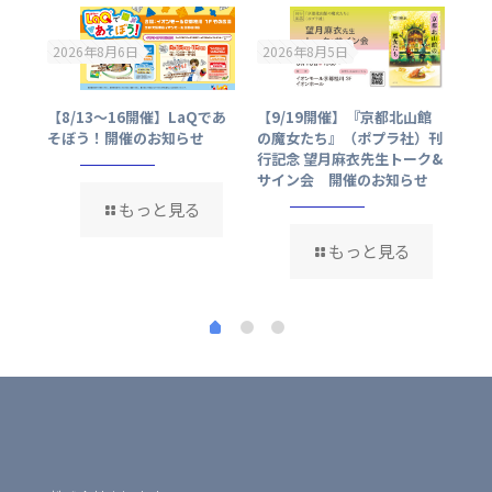
2026年8月6日
2026年8月5日
20
【8/13～16開催】LaQであ
ミッ
【9/19開催】『京都北山館
【9
そぼう！開催のお知らせ
たタ
の魔女たち』（ポプラ社）刊
『
を送
行記念 望月麻衣先生トーク&
ェ』
購入
サイン会 開催のお知らせ
サ
もっと見る
もっと見る