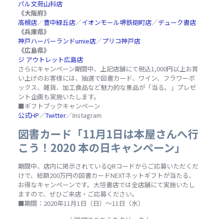
パル文苑山科店
《大阪府》
高槻店
／
豊中緑丘店
／
イオンモール堺鉄砲町店
／
デューク書店
《兵庫県》
神戸ハーバーランドumie店
／
プリコ神戸店
《広島県》
ジ アウトレット広島店
さらにキャンペーン期間中、上記店舗にて税込1,000円以上お買
い上げのお客様には、抽選で図書カード、ワイン、フラワーボ
ックス、雑貨、加工食品など魅力的な景品が「当る。」プレゼ
ント企画も実施いたします。
■ギフトブックキャンペーン
公式HP
／
Twitter
／Instagram
図書カード「11月1日は本屋さんへ行
こう！2020 本の日キャンペーン」
期間中、店内に掲示されているQRコードからご応募いただくだ
けで、総額200万円の図書カードNEXTネットギフトが当たる、
お得なキャンペーンです。大垣書店では全店舗にて実施いたし
ますので、ぜひご来店・ご応募ください。
■期間：2020年11月1日（日）～11日（水）