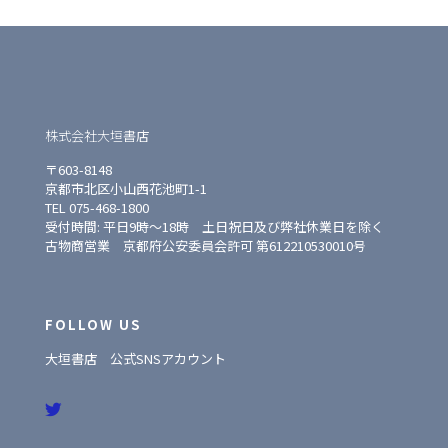
11/1（日）
14:00
京都本店
＆サイン会
11/5（木）
織葉 曼荼羅アート原
終日
京都本店
～29（日）
画展’20
11:00
イオンモ
11/28（土）
～
出版相談会
ール京都
株式会社大垣書店
16:00
桂川店
〒603-8148
京都市北区小山西花池町1-1
TEL 075-468-1800
受付時間: 平日9時〜18時 土日祝日及び弊社休業日を除く
古物商営業 京都府公安委員会許可 第612210530010号
FOLLOW US
大垣書店 公式SNSアカウント