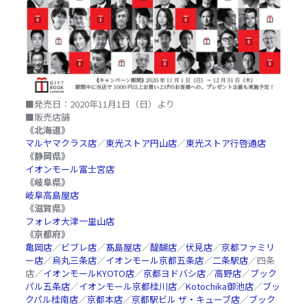
■発売日：2020年11月1日（日）より
■販売店舗
《北海道》
マルヤマクラス店
／
東光ストア円山店
／
東光ストア行啓通店
《静岡県》
イオンモール富士宮店
《岐阜県》
岐阜高島屋店
《滋賀県》
フォレオ大津一里山店
《京都府》
亀岡店
／
ビブレ店
／
髙島屋店
／
醍醐店
／
伏見店
／
京都ファミリ
ー店
／
烏丸三条店
／
イオンモール京都五条店
／
二条駅店
／四条
店／
イオンモールKYOTO店
／
京都ヨドバシ店
／
高野店
／
ブック
パル五条店
／
イオンモール京都桂川店
／
Kotochika御池店
／
ブッ
クパル桂南店
／
京都本店
／
京都駅ビル ザ・キューブ店
／
ブック