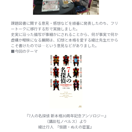
課題図書に関する意見・感想などを順番に発表したのち、フリ
ートークに移行する形で実施しました。
史実に沿った描写が事細かにされることから、何が事実で何か
虚構か曖昧になる展開は、幻想と本格を愛する綾辻先生だから
こそ書けたのでは…という意見などがありました。
■今回のテーマ
『7人の名探偵 新本格30周年記念アンソロジー』
（講談社ノベルス）より
綾辻行人 『仮題・ぬえの密室』