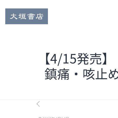
【4/15発
鎮痛・咳止