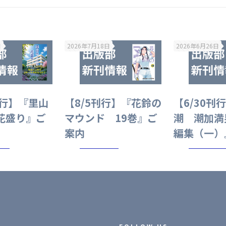
日
2026年7月18日
2026年6月26日
刊行】『里山
【8/5刊行】『花鈴の
【6/30刊
花盛り』ご
マウンド 19巻』ご
潮 潮加満
案内
編集（一）