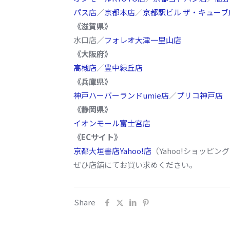
パス店
／
京都本店
／
京都駅ビル ザ・キューブ
《滋賀県》
水口店／
フォレオ大津一里山店
《大阪府》
高槻店
／
豊中緑丘店
《兵庫県》
神戸ハーバーランドumie店
／
プリコ神戸店
《静岡県》
イオンモール富士宮店
《ECサイト》
京都大垣書店Yahoo!店
（Yahoo!ショッピン
ぜひ店舗にてお買い求めください。
Share