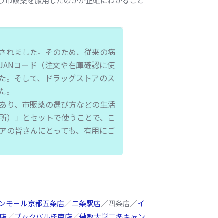
う市販薬を服用したのかが正確にわかること
されました。そのため、従来の病
JANコード（注文や在庫確認に使
た。そして、ドラッグストアのス
た。
あり、市販薬の選び方などの生活
究所）」とセットで使うことで、こ
アの皆さんにとっても、有用にご
ンモール京都五条店
／
二条駅店
／四条店／
イ
池店
／
ブックパル桂南店
／
佛教大学二条キャン