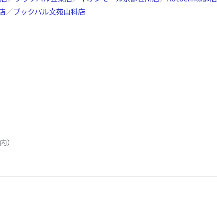
店
／
ブックパル文苑山科店
グ内）