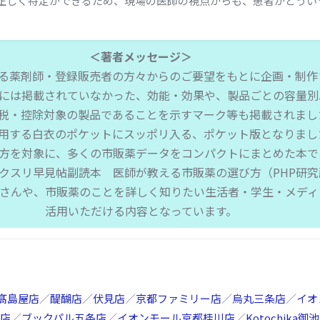
正しく特定ができるため、現場の医師の視点からも、患者がどうい
＜著者メッセージ＞
る薬剤師・登録販売者の方々からのご要望をもとに企画・制作
には掲載されていなかった、効能・効果や、製品ごとの容量別
税・控除対象の製品であることを示すマーク等も掲載されまし
用する白衣のポケットにスッポリ入る、ポケット版となりまし
方を対象に、多くの市販薬データをコンパクトにまとめた本で
クスリ早見帖副読本 医師が教える市販薬の選び方（PHP研
さんや、市販薬のことを詳しく知りたい生活者・学生・メディ
活用いただける内容となっています。
髙島屋店
／
醍醐店
／
伏見店
／
京都ファミリー店
／
烏丸三条店
／
イオ
店
／
ブックパル五条店
／
イオンモール京都桂川店
／
Kotochika御