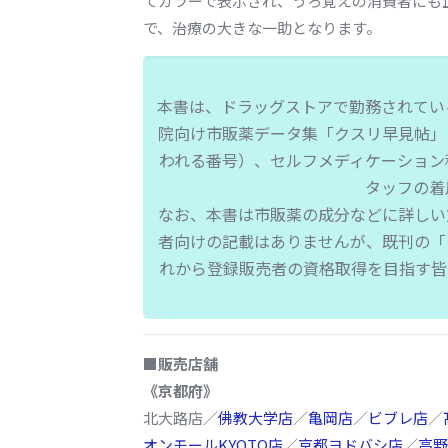
てカラーで表示され、うろ覚えの消費者にも
で、治療の大きな一助となります。
本書は、ドラッグストアで勤務されてい
院向け市販薬データ集「クスリ早見帖」
われる番号）、セルフメディケーション
タッフの着
なお、本書は市販薬の成分などに詳しい
者向けの記載はありませんが、既刊の「
れから登録販売者の資格取得を目指す皆
■販売店舗
《京都府》
北大路店／
佛教大学店
／
亀岡店
／
ビブレ店
／
オンモールKYOTO店
／
京都ヨドバシ店
／
高野