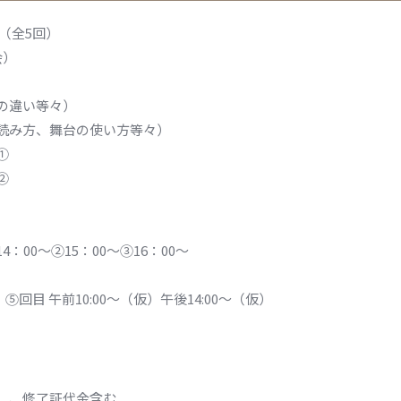
（全5回）
会）
の違い等々）
読み方、舞台の使い方等々）
①
②
00～②15：00～③16：00～
 ⑤回目 午前10:00～（仮）午後14:00～（仮）
）、修了証代金含む