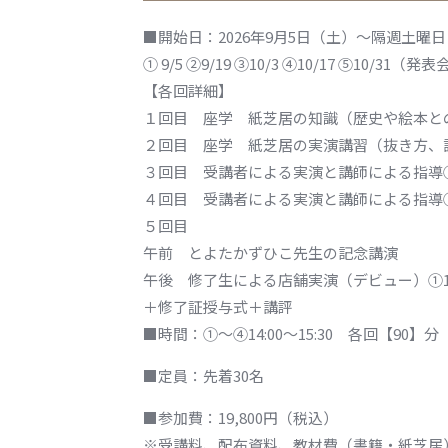
■開始日：2026年9月5日（土）～隔週土曜日
① 9/5 ②9/19 ③10/3 ④10/17 ⑤10/31（発表
【各回詳細】
１回目 座学 紙芝居の知識（歴史や絵本と
２回目 座学 紙芝居の実演講習（抜き方、
３回目 受講者による実演と講師による指導
４回目 受講者による実演と講師による指導
５回目
午前 とよたかずひこ先生の記念講演
午後 修了生による店舗実演（デビュー）①14：
＋修了証授与式＋講評
■時間：①～④14:00～15:30 各回【90】分
■定員：先着30名
■参加費：19,800円（税込）
※受講料、配布資料、教材費（書籍・紙芝居