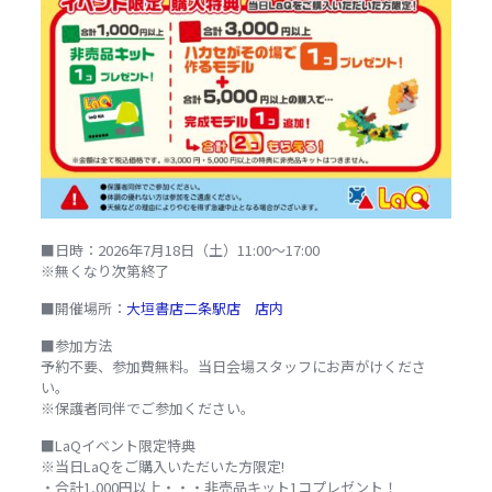
■日時：2026年7月18日（土）11:00～17:00
※無くなり次第終了
■開催場所：
大垣書店二条駅店 店内
■参加方法
予約不要、参加費無料。当日会場スタッフにお声がけくださ
い。
※保護者同伴でご参加ください。
■LaQイベント限定特典
※当日LaQをご購入いただいた方限定!
・合計1,000円以上・・・非売品キット1コプレゼント！