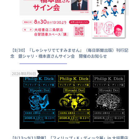
【8/30】『しゃシャリでてすみません』（毎日新聞出版）刊行記
念 銀シャリ・橋本直さんサイン会 開催のお知らせ
2026年8月6日
【8/13～9/11開催】「フィリップ・K・ディック展」in 大垣書店