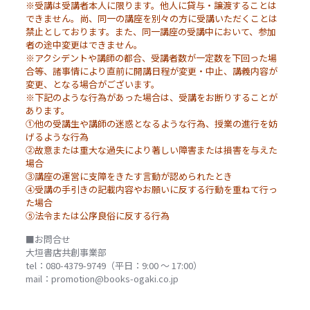
※受講は受講者本人に限ります。他人に貸与・譲渡することは
できません。尚、同一の講座を別々の方に受講いただくことは
禁止としております。また、同一講座の受講中において、参加
者の途中変更はできません。
※アクシデントや講師の都合、受講者数が一定数を下回った場
合等、諸事情により直前に開講日程が変更・中止、講義内容が
変更、となる場合がございます。
※下記のような行為があった場合は、受講をお断りすることが
あります。
①他の受講生や講師の迷惑となるような行為、授業の進行を妨
げるような行為
②故意または重大な過失により著しい障害または損害を与えた
場合
③講座の運営に支障をきたす言動が認められたとき
④受講の手引きの記載内容やお願いに反する行動を重ねて行っ
た場合
⑤法令または公序良俗に反する行為
■お問合せ
大垣書店共創事業部
tel：080-4379-9749（平日：9:00 ～ 17:00）
mail：promotion@books-ogaki.co.jp