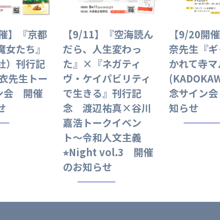
開催】『京都
【9/11】『空海読ん
【9/20開
魔女たち』
だら、人生変わっ
奈先生『ギ
社）刊行記
た』×『ネガティ
かれて寺マ
麻衣先生トー
ヴ・ケイパビリティ
(KADOKA
ン会 開催
で生きる』刊行記
念サイン会
せ
念 渡辺祐真×谷川
知らせ
嘉浩トークイベン
ト〜令和人文主義
⭐︎Night vol.3 開催
のお知らせ