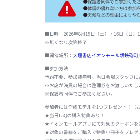
■日時：2026年8月15日（土）・16日（日）10:
※無くなり次第終了
■開催場所：
大垣書店イオンモール堺鉄砲町
■参加方法
予約不要、参加費無料。当日会場スタッフに
※お席が満員の場合は整理券をお渡しいたし
※保護者同伴でご参加ください。
参加者には作成モデルを1つプレゼント！（
★当日LaQの購入特典あり！
★イオンモールアプリにて対象のクーポンをご
★対象の書籍をご購入で特典小冊子をプレゼ