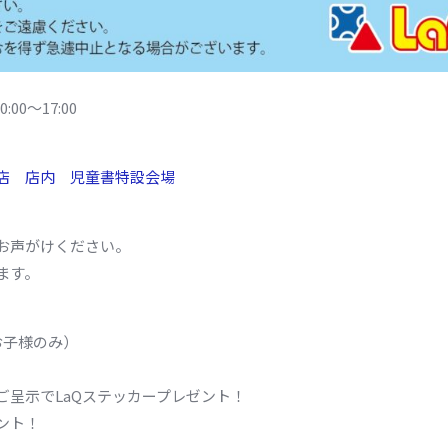
00～17:00
店 店内 児童書特設会場
お声がけください。
ます。
お子様のみ）
呈示でLaQステッカープレゼント！
ント！