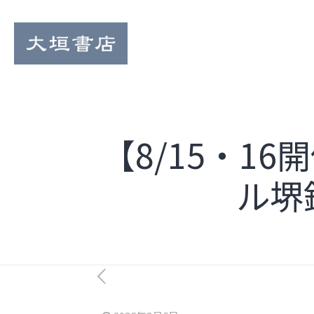
【8/15・1
ル堺