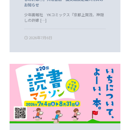
お知らせ
少年画報社 YKコミックス『京都上賀茂、神隠
しの許嫁
[…]
2026年7月6日