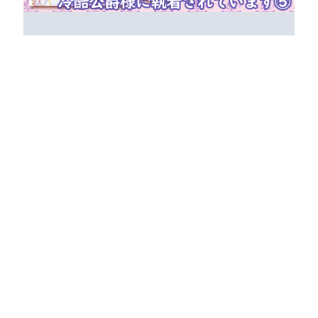
【7/16発売】ぶんか社『離婚予定の契約婚なの
に、冷酷公爵様に執着されています⑤』大垣書
店限定購入特典のお知らせ
ぶんか社 PRIMO COMICS『離婚予定の契約婚
[…]
2026年7月3日