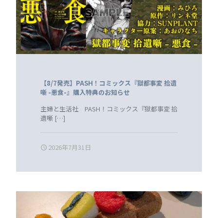
【8/7発売】PASH！コミックス『獄都事変 拾遺
噺 -悪食-』購入特典のお知らせ
主婦と生活社 PASH！コミックス『獄都事変 拾
遺噺
[…]
2026年7月31日