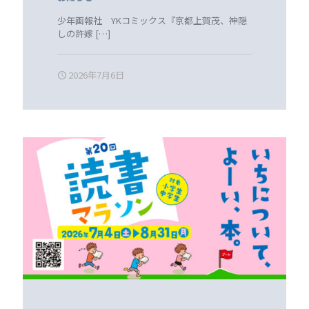
少年画報社 YKコミックス『京都上賀茂、神隠
しの許嫁
[…]
2026年7月6日