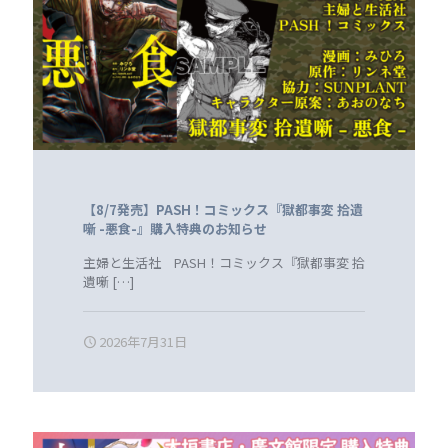
【8/7発売】PASH！コミックス『獄都事変 拾遺
噺 -悪食-』購入特典のお知らせ
主婦と生活社 PASH！コミックス『獄都事変 拾
遺噺
[…]
2026年7月31日