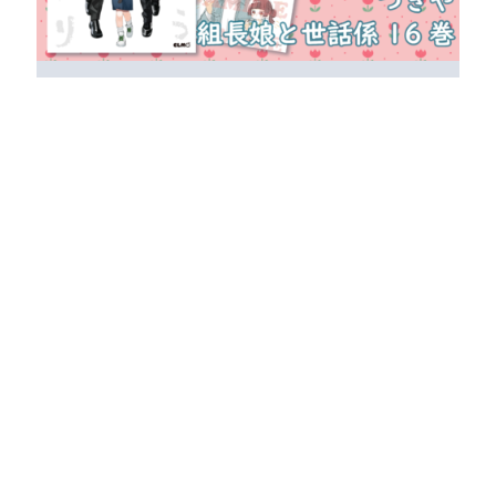
【7/10発売】コミックELMO『組長娘と世話係
(16)』大垣書店・廣文館限定購入特典のお知ら
せ
マイクロマガジン社 コミックELMO『組長娘と
世話係
[…]
2026年7月3日