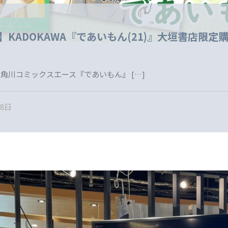
売】KADOKAWA『であいもん(21)』大垣書店限定
A 角川コミックスエース『であいもん』
[…]
28日