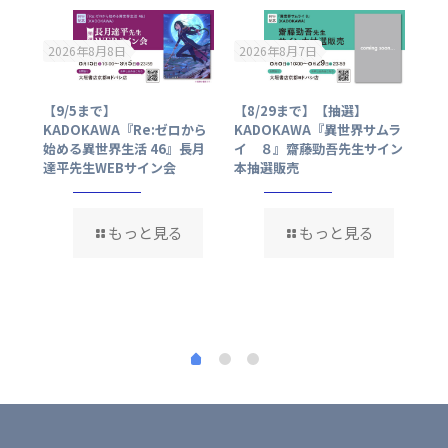
2026年8月8日
2026年8月7日
20
社『
【9/5まで】
【8/29まで】【抽選】
【9
った
KADOKAWA『Re:ゼロから
KADOKAWA『異世界サムラ
KA
え込
始める異世界生活 46』長月
イ ８』齋藤勁吾先生サイン
木
させ
達平先生WEBサイン会
本抽選販売
W
界一
生
もっと見る
もっと見る