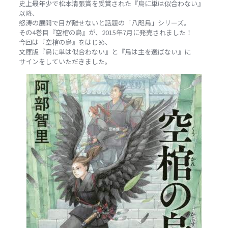
史上最年少で松本清張賞を受賞された『烏に単は似合わない』
以降、
怒涛の展開で目が離せないと話題の「八咫烏」シリーズ。
その4巻目『空棺の烏』が、2015年7月に発売されました！
今回は『空棺の烏』をはじめ、
文庫版『烏に単は似合わない』と『烏は主を選ばない』に
サインをしていただきました。