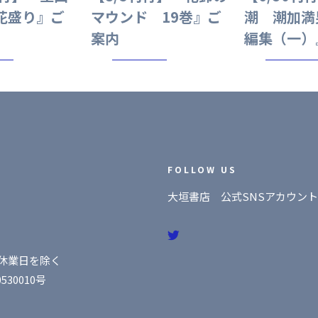
花盛り』ご
マウンド 19巻』ご
潮 潮加満
案内
編集（一）
FOLLOW US
大垣書店 公式SNSアカウント
社休業日を除く
30010号