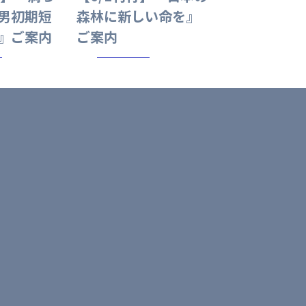
男初期短
森林に新しい命を』
』ご案内
ご案内