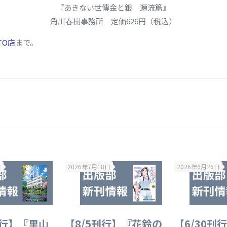
『あきない世傳金と銀 源流篇』
角川春樹事務所 定価626円（税込）
TO店
まで。
日
2026年7月18日
2026年6月26日
刊行】『里山
【8/5刊行】『花鈴の
【6/30刊