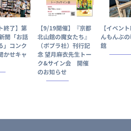
ト終了】第
【9/19開催】『京都
【イベント
都新聞「お話
北山館の魔女たち』
んもんぶの
る」コンク
（ポプラ社）刊行記
館
聞かせキャ
念 望月麻衣先生トー
ク&サイン会 開催
のお知らせ