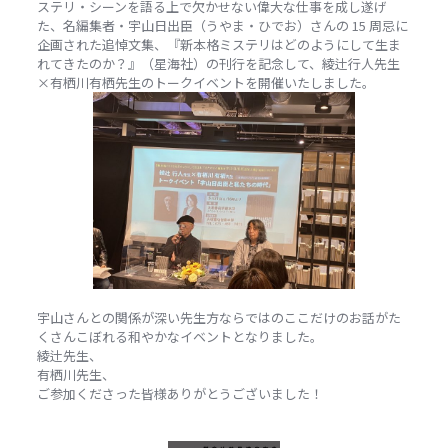
ステリ・シーンを語る上で欠かせない偉大な仕事を成し遂げ
た、名編集者・宇山日出臣（うやま・ひでお）さんの 15 周忌に
企画された追悼文集、『新本格ミステリはどのようにして生ま
れてきたのか？』（星海社）の刊行を記念して、綾辻行人先生
×有栖川有栖先生のトークイベントを開催いたしました。
宇山さんとの関係が深い先生方ならではのここだけのお話がた
くさんこぼれる和やかなイベントとなりました。
綾辻先生、
有栖川先生、
ご参加くださった皆様ありがとうございました！