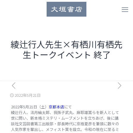
綾辻行人先生×有栖川有栖先
生トークイベント 終了
2022年5月21日
2022年5月21日（土）
京都本店
にて
綾辻行人、法月綸太郎、我孫子武丸、麻耶雄嵩らを新人として
世に問い、新本格ミステリ・ムーブメントを立ちあげ、後に講
談社文芸図書第三出版部・部長時代に京極夏彦を筆頭に数々の
人気作家を輩出し、メフィスト賞を設立。令和の現在に至るミ