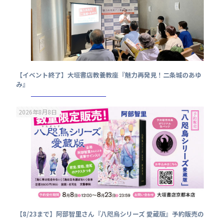
【イベント終了】大垣書店教養教座『魅力再発見！二条城のあゆ
み』
2026年8月8日
【8/23まで】阿部智里さん『八咫烏シリーズ 愛蔵版』予約販売の