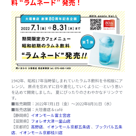
料 “ラムネード” 発売！
1942年、昭和17年当時愉しまれていたラムネ飲料を令和版にア
レンジ。 原点を忘れずに日々進化していくように…という思い
を込めて開発しました。 夏にぴったりのさわやかなドリンクで
す。
■販売期間：2022年7月1日（金）～2022年8月31日（水）
■販売店舗：大垣書店＆café
【静岡県】
イオンモール富士宮店
【滋賀県】
フォレオ大津一里山店
【京都府】
高野店
、
イオンモール京都五条店
、
ブックパル五条
店
、
イオンモール京都桂川店