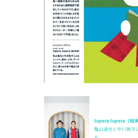
tupera tupera（
亀山達也と中川敦子
る。