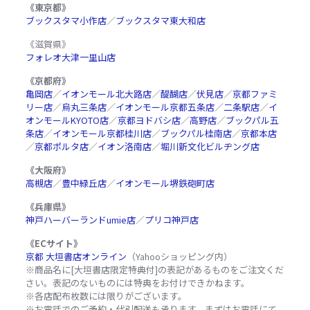
《東京都》
ブックスタマ小作店
／
ブックスタマ東大和店
《滋賀県》
フォレオ大津一里山店
《京都府》
亀岡店
／
イオンモール北大路店
／
醍醐店
／
伏見店
／
京都ファミ
リー店
／
烏丸三条店
／
イオンモール京都五条店
／
二条駅店
／
イ
オンモールKYOTO店
／
京都ヨドバシ店
／
高野店
／
ブックパル五
条店
／
イオンモール京都桂川店
／
ブックパル桂南店
／
京都本店
／
京都ポルタ店
／
イオン洛南店
／
堀川新文化ビルヂング店
《大阪府》
高槻店
／
豊中緑丘店
／
イオンモール堺鉄砲町店
《兵庫県》
神戸ハーバーランドumie店
／
プリコ神戸店
《ECサイト》
京都 大垣書店オンライン
（Yahooショッピング内）
※商品名に[大垣書店限定特典付]の表記があるものをご注文くだ
さい。表記のないものには特典をお付けできかねます。
※各店配布枚数には限りがございます。
※お電話でのご予約・代引配送も承ります。まずはお電話にて