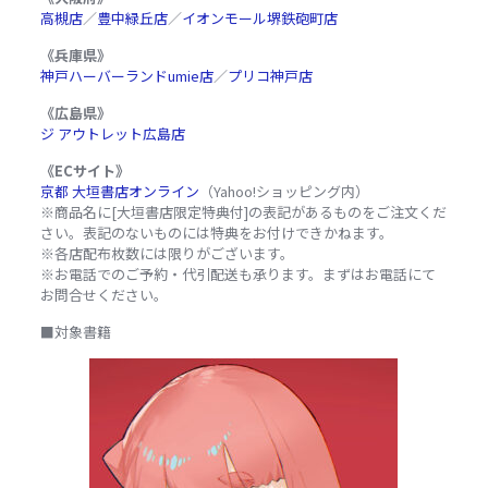
高槻店
／
豊中緑丘店
／
イオンモール堺鉄砲町店
《兵庫県》
神戸ハーバーランドumie店
／
プリコ神戸店
《広島県》
ジ アウトレット広島店
《ECサイト》
京都 大垣書店オンライン
（Yahoo!ショッピング内）
※商品名に[大垣書店限定特典付]の表記があるものをご注文くだ
さい。表記のないものには特典をお付けできかねます。
※各店配布枚数には限りがございます。
※お電話でのご予約・代引配送も承ります。まずはお電話にて
お問合せください。
■対象書籍