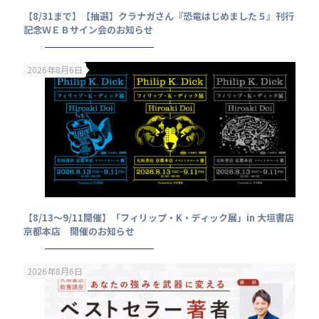
【8/31まで】【抽選】クラナガさん『恐竜はじめました５』刊行
記念ＷＥＢサイン会のお知らせ
2026年8月6日
【8/13～9/11開催】「フィリップ・K・ディック展」in 大垣書店
京都本店 開催のお知らせ
2026年8月6日