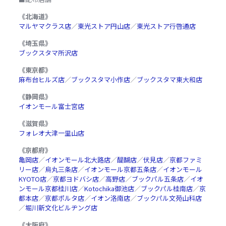
《北海道》
マルヤマクラス店
／
東光ストア円山店
／
東光ストア行啓通店
《埼玉県》
ブックスタマ所沢店
《東京都》
麻布台ヒルズ店
／
ブックスタマ小作店
／
ブックスタマ東大和店
《静岡県》
イオンモール富士宮店
《滋賀県》
フォレオ大津一里山店
《京都府》
亀岡店
／
イオンモール北大路店
／
醍醐店
／
伏見店
／
京都ファミ
リー店
／
烏丸三条店
／
イオンモール京都五条店
／
イオンモール
KYOTO店
／
京都ヨドバシ店
／
高野店
／
ブックパル五条店
／
イオ
ンモール京都桂川店
／
Kotochika御池店
／
ブックパル桂南店
／
京
都本店
／
京都ポルタ店
／
イオン洛南店
／
ブックパル文苑山科店
／
堀川新文化ビルヂング店
《大阪府》