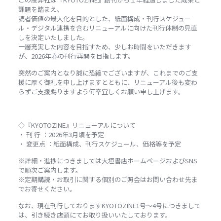
課題を踏まえ、
読者価値の最大化を目的とした、紙面構成・刊行スケジュー
ル・デジタル連携を含むリニューアルに向けた刊行体制の見直
しを決定いたしました。
一層充実した内容を目指すため、少しお時間をいただきます
が、2026年春の刊行再開を目指します。
突然のご案内となり誠に恐縮でございますが、これまでのご支
援に厚く御礼を申し上げますとともに、リニューアル後も変わ
らずご支援賜りますよう何卒宜しくお願い申し上げます。
◇『KYOTOZINE』リニューアルについて
・ 刊 行 ：2026年3月頃を予定
・ 変更点 ：紙面構成、刊行スケジュール、価格等を予定
※詳細・進捗につきましては大垣書店ホームページおよびSNS
で順次ご案内します。
※定期購読・お取引に関する個別のご照会はお問い合わせ先ま
でお寄せください。
なお、現在刊行しておりますKYOTOZINE1号～4号につきまして
は、引き続き店頭にてお取り扱いいたしております。