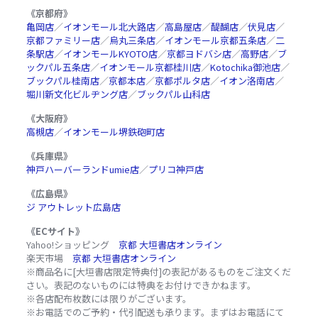
《京都府》
亀岡店
／
イオンモール北大路店
／
高島屋店
／
醍醐店
／
伏見店
／
京都ファミリー店
／
烏丸三条店
／
イオンモール京都五条店
／
二
条駅店
／
イオンモールKYOTO店
／
京都ヨドバシ店
／
高野店
／
ブ
ックパル五条店
／
イオンモール京都桂川店
／
Kotochika御池店
／
ブックパル桂南店
／
京都本店
／
京都ポルタ店
／
イオン洛南店
／
堀川新文化ビルヂング店
／
ブックパル山科店
《大阪府》
高槻店
／
イオンモール堺鉄砲町店
《兵庫県》
神戸ハーバーランドumie店
／
プリコ神戸店
《広島県》
ジ アウトレット広島店
《ECサイト》
Yahoo!ショッピング
京都 大垣書店オンライン
楽天市場
京都 大垣書店オンライン
※商品名に[大垣書店限定特典付]の表記があるものをご注文くだ
さい。表記のないものには特典をお付けできかねます。
※各店配布枚数には限りがございます。
※お電話でのご予約・代引配送も承ります。まずはお電話にて