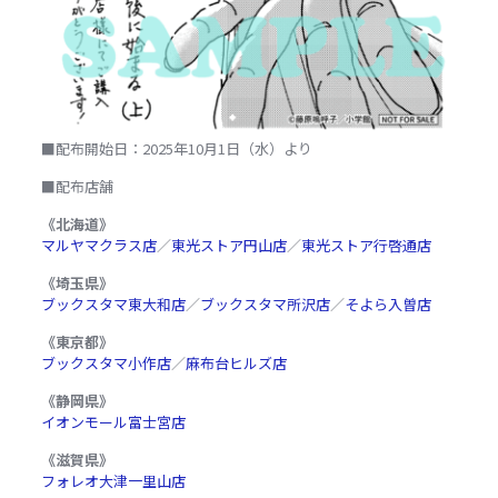
■配布開始日：2025年10月1日（水）より
■配布店舗
《北海道》
マルヤマクラス店
／
東光ストア円山店
／
東光ストア行啓通店
《埼玉県》
ブックスタマ東大和店
／
ブックスタマ所沢店
／
そよら入曽店
《東京都》
ブックスタマ小作店
／
麻布台ヒルズ店
《静岡県》
イオンモール富士宮店
《滋賀県》
フォレオ大津一里山店