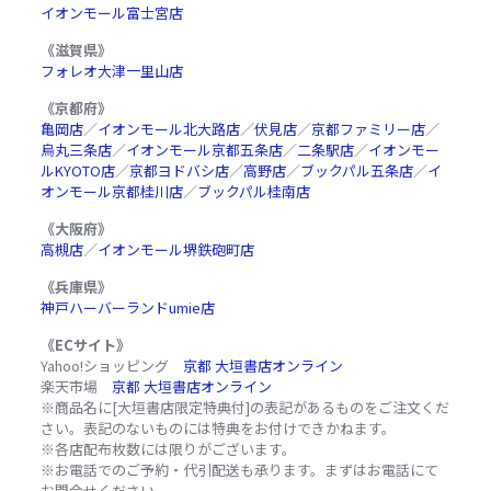
イオンモール富士宮店
《滋賀県》
フォレオ大津一里山店
《京都府》
亀岡店
／
イオンモール北大路店
／
伏見店
／
京都ファミリー店
／
烏丸三条店
／
イオンモール京都五条店
／
二条駅店
／
イオンモー
ルKYOTO店
／
京都ヨドバシ店
／
高野店
／
ブックパル五条店
／
イ
オンモール京都桂川店
／
ブックパル桂南店
《大阪府》
高槻店
／
イオンモール堺鉄砲町店
《兵庫県》
神戸ハーバーランドumie店
《ECサイト》
Yahoo!ショッピング
京都 大垣書店オンライン
楽天市場
京都 大垣書店オンライン
※商品名に[大垣書店限定特典付]の表記があるものをご注文くだ
さい。表記のないものには特典をお付けできかねます。
※各店配布枚数には限りがございます。
※お電話でのご予約・代引配送も承ります。まずはお電話にて
お問合せください。