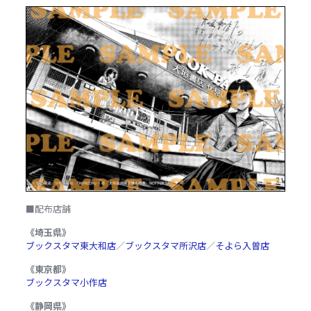
■配布店舗
《埼玉県》
ブックスタマ東大和店
／
ブックスタマ所沢店
／
そよら入曽店
《東京都》
ブックスタマ小作店
《静岡県》