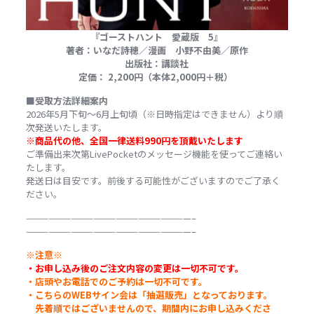
『
ゴーストハント 愛蔵版 5
』
著者：いなだ詩穂／漫画 小野不由美／原作
出版社：講談社
定価：
2,200
円（本体2,000
円＋税）
■
受取方法詳細案内
2026
年
5
月下旬～6月上旬頃（
※
日時指定はできません）より順
次発送いたします。
※
商品代の他、全国一律送料99
0
円を頂戴いたします
ご準備出来次第
LivePocket
のメッセージ機能を使ってご連絡い
たします。
発送日は目安です。前後する可能性がございますのでご了承く
ださい。
——————————————————————–
——————————————————————–
※
注意
※
・お申し込み後のご注文内容の変更は一切不可です。
・店頭やお電話でのご予約は一切不可です。
・こちらのWEBサイン会は「抽選販売」となっております。
先着順ではございませんので、期間内にお申し込みくださ