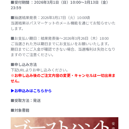
■
受付期間
：
2026
年
3
月1
日（日）
10:
00
～
3
月13
日（金）
23:
59
■抽選結果発表：2026年3月17日（火）10:00頃
当選結果はパスマーケットのメール機能を通じてお知らせいた
します。
■お支払い期日：結果発表後～2026年3月26日（木）18:00
ご当選された方は期日までにお支払いをお願いいたします。
期日までにご入金が確認できない場合、当選権利は失効となり
ますのでご注意ください。
■
申し込み方法
下記
URL
よりお申し込みください。
※
お申し込み後のご注文内容の変更・キャンセルは一切出来ま
せん。
▶︎お申込みはこちらから
■
受取方法：発送
■
対象書籍