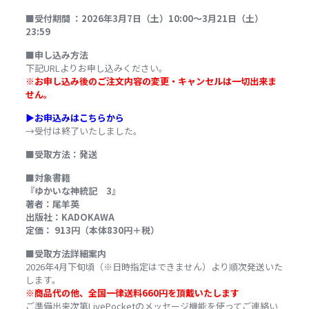
■
受付期間
：
2026
年
3
月7
日（土）
10:
00
～
3
月21
日（土）
23:
59
■
申し込み方法
下記
URL
よりお申し込みください。
※
お申し込み後のご注文内容の変更・キャンセルは一切出来ま
せん。
▶︎お申込みはこちらから
→受付は終了いたしました。
■
受取方法：発送
■
対象書籍
『
ゆかいな神統記 3
』
著者：尾羊英
出版社：KADOKAWA
定価：
913
円（本体830
円＋税）
■
受取方法詳細案内
2026
年4月下旬頃（
※
日時指定はできません）より順次発送いた
します。
※
商品代の他、全国一律送料
660
円を頂戴いたします
ご準備出来次第
LivePocket
のメッセージ機能を使ってご連絡い