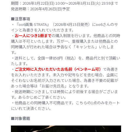
期間：2026年3月22日(日) 10:00～2026年3月31日(火) 23:59まで
発送時期：2026年4月26日(日)予定
■注意事項
・『oo6画集 STRATA』（2026年4月15日発売）にoo6さんのサ
インと為書きを入れていただきます。
・
お一人につき1冊まで
の購入制限を行います。他商品との同時
購入は不可といたします。万が一、重複購入または他商品との
同時購入が行われた場合は予告なく「キャンセル」いたしま
す。
・送料として、全国一律850円（税込）を、商品代と別で頂戴い
たします。
・
ご注文時に入力いただいたお名前（ペンネーム可）
で為書き
をお入れいただきます。未入力や記号などを含む場合、企画に
そぐわないお名前が入力されていた場合、為書き不要の記載が
あった場合等は「お届け先氏名」となります。
・発送時期につきましては時勢により前後する場合がございま
す。あらかじめご了承ください。
・他商品との同時購入不可商品です。こちらの1点のみをカート
にいれて決済ください。
■対象書籍