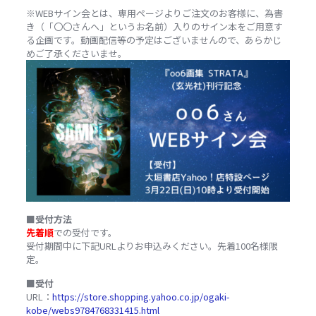
※WEBサイン会とは、専用ページよりご注文のお客様に、為書
き（「〇〇さんへ」というお名前）入りのサイン本をご用意す
る企画です。動画配信等の予定はございませんので、あらかじ
めご了承くださいませ。
■受付方法
先着順
での受付です。
受付期間中に下記URLよりお申込みください。先着100名様限
定。
■受付
URL：
https://store.shopping.yahoo.co.jp/ogaki-
kobe/webs9784768331415.html