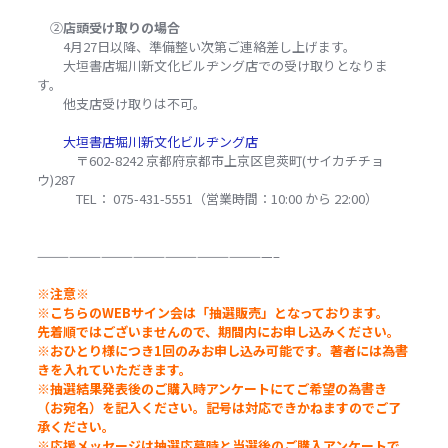
②
店頭受け取りの場合
4月27日以降、準備整い次第ご連絡差し上げます。
大垣書店堀川新文化ビルヂング店での受け取りとなりま
す。
他支店受け取りは不可。
大垣書店堀川新文化ビルヂング店
〒602-8242 京都府京都市上京区皀莢町(サイカチチョ
ウ)287
TEL： 075-431-5551（営業時間：10:00 から 22:00）
——————————————————————–
※注意※
※こちらのWEBサイン会は「抽選販売」となっております。
先着順ではございませんので、期間内にお申し込みください。
※おひとり様につき1回のみお申し込み可能です。
著者には
為書
きを入れていただきます。
※抽選結果発表後の
ご購入時アンケートにてご希望の為書き
（お宛名）を記入ください。
記号は対応できかねますのでご了
承ください。
※応援メッセージは抽選応募時と当選後のご購入アンケートで