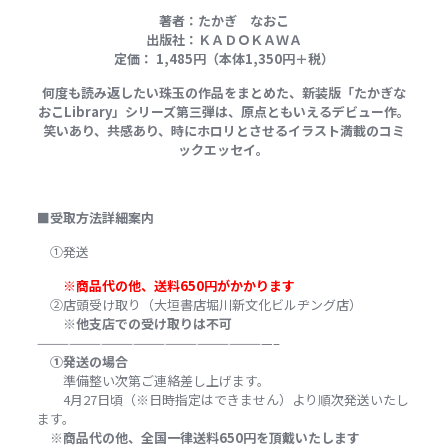
著者：たかぎ なおこ
出版社：ＫＡＤＯＫＡＷＡ
定価： 1,485円（本体1,350円＋税）
何度も読み返したい珠玉の作品をまとめた、新装版「たかぎな
おこLibrary」シリーズ第三弾は、原点ともいえるデビュー作。
笑いあり、共感あり、時にホロリとさせるイラスト満載のコミ
ックエッセイ。
■
受取方法詳細案内
①発送
※商品代の他、送料650円がかかります
②店頭受け取り（大垣書店堀川新文化ビルヂング店）
※他支店での受け取りは不可
——————————————————————–
①発送の場合
準備整い次第ご連絡差し上げます。
4月27日頃（※日時指定はできません）より順次発送いたし
ます。
※商品代の他、全国一律送料650円を頂戴いたします