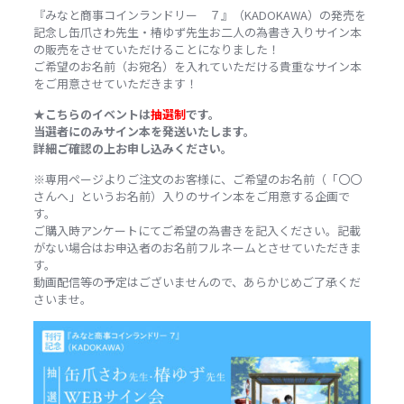
『みなと商事コインランドリー ７』（KADOKAWA）の発売を
記念し缶爪さわ先生・椿ゆず先生お二人の為書き入りサイン本
の販売をさせていただけることになりました！
ご希望のお名前（お宛名）を入れていただける貴重なサイン本
をご用意させていただきます！
★こちらのイベントは
抽選制
です。
当選者にのみサイン本を発送いたします。
詳細ご確認の上お申し込みください。
※
専用ページよりご注文のお客様に、ご希望のお名前（「〇〇
さんへ」というお名前）入りのサイン本をご用意する企画で
す。
ご購入時アンケートにてご希望の為書きを記入ください。
記載
がない場合はお申込者のお名前フルネームとさせていただきま
す。
動画配信等の予定はございませんので、あらかじめご了承くだ
さいませ。