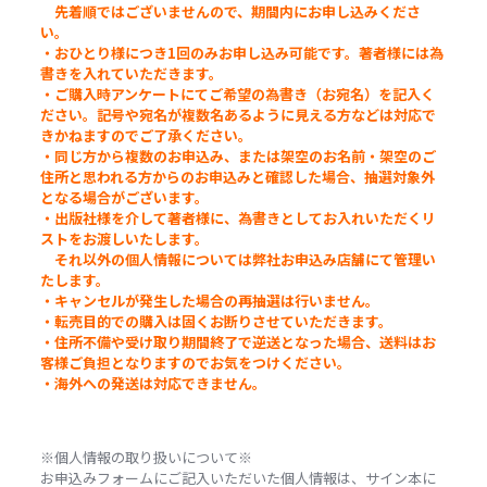
先着順ではございませんので、期間内にお申し込みくださ
い。
・おひとり様につき
1
回のみお申し込み可能です。著者様には為
書きを入れていただきます。
・
ご購入時アンケートにてご希望の為書き（お宛名）を記入く
ださい。記号や宛名が複数名あるように見える方などは対応で
きかねますのでご了承ください。
・同じ方から複数のお申込み、または架空のお名前・架空のご
住所と思われる方からのお申込みと確認した場合、抽選対象外
となる場合がございます。
・出版社様を介して著者様に、為書きとしてお入れいただくリ
ストをお渡しいたします。
それ以外の個人情報については弊社お申込み店舗にて管理い
たします。
・キャンセルが発生した場合の再抽選は行いません。
・転売目的での購入は固くお断りさせていただきます。
・住所不備や受け取り期間終了で逆送となった場合、
送料はお
客様ご負担となりますのでお気をつけください。
・海外への発送は対応できません。
※個人情報の取り扱いについて※
お申込みフォームにご記入いただいた個人情報は、サイン本に