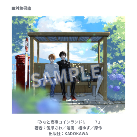
■
対象書籍
『みなと商事コインランドリー ７』
著者：缶爪さわ／漫画 椿ゆず／原作
出版社：
KADOKAWA