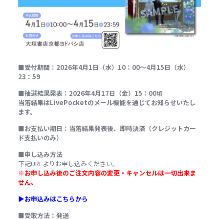
■
受付期間
：
2026
年
4
月
1
日（水）
10
：
00
～
4
月
15
日（水）
23
：
59
■
抽選結果発表：
2026
年
4
月
17
日（金）
15
：
00
頃
当落結果は
LivePocket
のメール機能を通じてお知らせいたし
ます。
■
お支払い期日：当落結果発表後、即時決済（クレジットカー
ド支払いのみ）
■
申し込み方法
下記
URL
よりお申し込みください。
※
お申し込み後のご注文内容の変更・キャンセルは一切出来ま
せん。
▶︎お申込みはこちらから
■
受取方法：発送