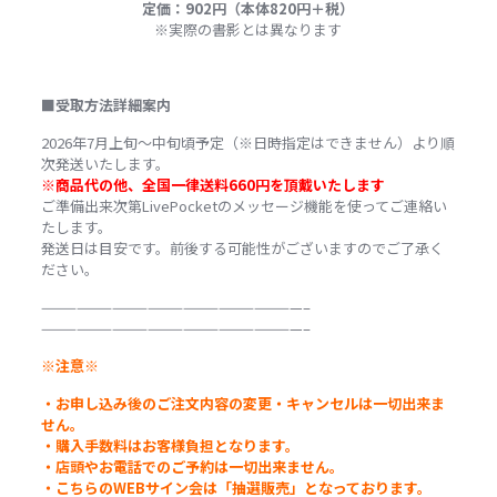
定価：
902円（本体820円＋税）
※実際の書影とは異なります
■
受取方法詳細案内
2026年7月上旬～中旬頃予定（
※
日時指定はできません）より順
次発送いたします。
※
商品代の他、全国一律送料
660
円を頂戴いたします
ご準備出来次第
LivePocket
のメッセージ機能を使ってご連絡い
たします。
発送日は目安です。前後する可能性がございますのでご了承く
ださい。
——————————————————————–
——————————————————————–
※
注意
※
・お申し込み後のご注文内容の変更・キャンセルは一切出来ま
せん。
・購入手数料はお客様負担となります。
・店頭やお電話でのご予約は一切出来ません。
・こちらの
WEB
サイン会は「抽選販売」となっております。