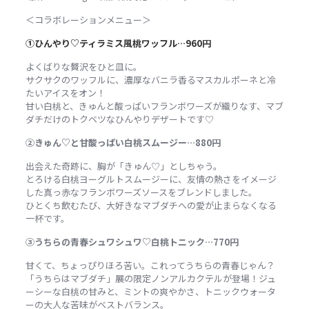
＜コラボレーションメニュー＞
①ひんやり♡ティラミス風桃ワッフル…960円
よくばりな贅沢をひと皿に。
サクサクのワッフルに、濃厚なバニラ香るマスカルポーネと冷
たいアイスをオン！
甘い白桃と、きゅんと酸っぱいフランボワーズが織りなす、マブ
ダチだけのトクベツなひんやりデザートです♡
②きゅん♡と甘酸っぱい白桃スムージー…880円
出会えた奇跡に、胸が「きゅん♡」としちゃう。
とろける白桃ヨーグルトスムージーに、友情の熱さをイメージ
した真っ赤なフランボワーズソースをブレンドしました。
ひとくち飲むたび、大好きなマブダチへの愛が止まらなくなる
一杯です。
③うちらの青春シュワシュワ♡白桃トニック…770円
甘くて、ちょっぴりほろ苦い。これってうちらの青春じゃん？
「うちらはマブダチ」展の限定ノンアルカクテルが登場！ジュ
ーシーな白桃の甘みと、ミントの爽やかさ、トニックウォータ
ーの大人な苦味がベストバランス。