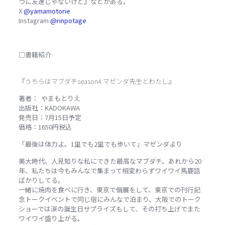
つに友達じゃないけど』などがある。
X
@yamamotorie
Instagram
@rinpotage
□書籍紹介
『うちらはマブダチseason4 マゼンダ先生とわたし』
著者： やまもとりえ
出版社：KADOKAWA
発売日：7月15日予定
価格：1650円税込
「最後は体力よ。1里でも2里でも歩いて」マゼンダより
美大時代、人見知りな私にできた最高なマブダチ。あれから20
年、私たちは今もみんなで集まって相変わらずワイワイ馬鹿話
ばかりしてる。
一緒に焼肉を食べに行き、東京で個展をして、東京での刊行記
念トークイベントで同じ宿にみんなで泊まり、大阪でのトーク
ショーでは涙の誕生日サプライズもして、その打ち上げでまた
ワイワイ盛り上がる。