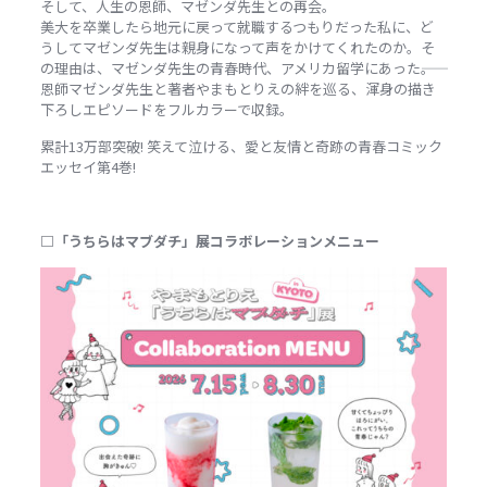
そして、人生の恩師、マゼンダ先生との再会。
美大を卒業したら地元に戻って就職するつもりだった私に、ど
うしてマゼンダ先生は親身になって声をかけてくれたのか。そ
の理由は、マゼンダ先生の青春時代、アメリカ留学にあった――。
恩師マゼンダ先生と著者やまもとりえの絆を巡る、渾身の描き
下ろしエピソードをフルカラーで収録。
累計13万部突破! 笑えて泣ける、愛と友情と奇跡の青春コミック
エッセイ第4巻!
□「うちらはマブダチ」展コラボレーションメニュー