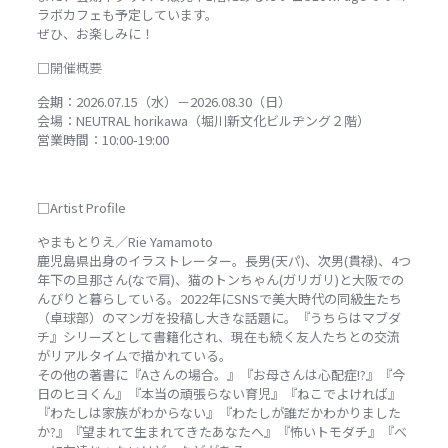
ラボカフェも予定しています。
ぜひ、お楽しみに！
□開催概要
会期：2026.07.15（水）－2026.08.30（日）
会場：NEUTRAL horikawa（堀川新文化ビルヂング２階）
営業時間：10:00-19:00
□Artist Profile
やまもとりえ／Rie Yamamoto
鹿児島県出身のイラストレーター。長男(天パ)、次男(貫禄)、4つ
年下の旦那さん(なで肩)、猫のトンちゃん(ガリガリ)と大阪での
んびりと暮らしている。2022年にSNSで美大時代の同級生たち
（卓球部）のマンガを投稿し大きな話題に。『うちらはマブダ
チ』シリーズとして書籍化され、現在も続く友人たちとの交流
がリアルタイムで描かれている。
その他の著書に『Aさんの場合。』『お母さんは心配症!?』『今
日のヒヨくん』『本当の頑張らない育児』『ねこでよければ』
『わたしは家族がわからない』『わたしが誰だかわかりました
か?』『望まれて生まれてきたあなたへ』『怖いトモダチ』『べ