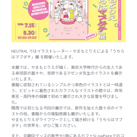
NEUTRAL ではイラストレーター・やまもとりえによる「うちら
はマブダチ」展 を開催いたします。
本展では、やまもとりえが描く、美術大学時代からの友人であ
る卓球部の面々や、恩師であるマゼンダ先生のイラストを展示
いたします。
書籍に収録されているシンプルかつ単色のイラストとは一味違
う、ビビットに着色されたカラフルなイラストの数々は、昨年
東京・高円寺の個展で初めて展示され大きな反響を呼びまし
た。
関西では初となる今回の展示では、新作を加えた数十点のイラ
ストの他、書籍からの複製原画も展示いたします。
やまもとりえがライフワークとして描き続ける「うちらはマブ
ダチ」の世界を、ぜひご覧ください。
また、会期中グッズの販売や1階にあるカフェSLowPageでのコ