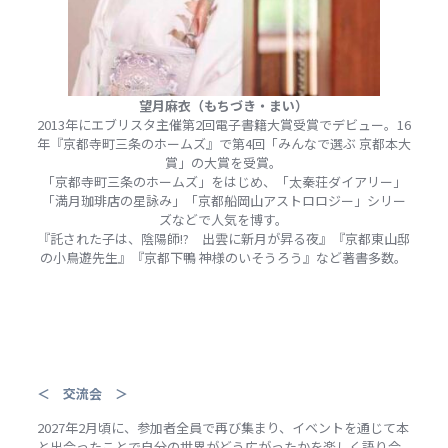
望月麻衣（もちづき・まい）
2013年にエブリスタ主催第2回電子書籍大賞受賞でデビュー。16
年『京都寺町三条のホームズ』で第4回「みんなで選ぶ 京都本大
賞」の大賞を受賞。
「京都寺町三条のホームズ」をはじめ、「太秦荘ダイアリー」
「満月珈琲店の星詠み」「京都船岡山アストロロジー」シリー
ズなどで人気を博す。
『託された子は、陰陽師!? 出雲に新月が昇る夜』『京都東山邸
の小鳥遊先生』『京都下鴨 神様のいそうろう』など著書多数。
＜ 交流会 ＞
2027年2月頃に、参加者全員で再び集まり、イベントを通じて本
と出会ったことで自分の世界がどう広がったかを楽しく語り合