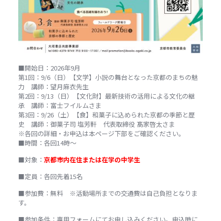
■開始日：2026年9月
第1回：9/6（日）【文学】小説の舞台となった京都のまちの魅
力 講師：望月麻衣先生
第2回：9/13（日）【文化財】最新技術の活用による文化の継
承 講師：富士フイルムさま
第3回：9/26（土）【食】和菓子に込められた京都の季節と歴
史 講師：御菓子司 塩芳軒 代表取締役 髙家啓太さま
※各回の詳細・お申込は本ページ下部をご確認ください。
■時間：各回14時～
■対象：
京都市内在住または在学の中学生
■定員：各回先着15名
■参加費：無料 ※活動場所までの交通費は自己負担となりま
す。
■参加条件：専用フォームにてお申し込みください。申込時に