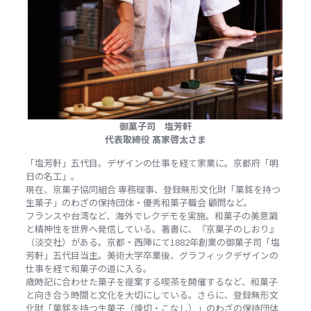
御菓子司 塩芳軒
代表取締役 髙家啓太さま
「塩芳軒」五代目。デザインの仕事を経て家業に。京都府「明
日の名工」。
現在、京菓子協同組合 専務理事、登録無形文化財「菓銘を持つ
生菓子」のわざの保持団体・優秀和菓子職会 顧問など。
フランスや台湾など、海外でレクデモを実施。和菓子の美意識
と精神性を世界へ発信している。著書に、『京菓子のしおり』
（淡交社）がある。京都・西陣にて1882年創業の御菓子司「塩
芳軒」五代目当主。美術大学卒業後、グラフィックデザインの
仕事を経て和菓子の道に入る。
歳時記に合わせた菓子を提案する喫茶を開催するなど、和菓子
と向き合う時間と文化を大切にしている。さらに、登録無形文
化財「菓銘を持つ生菓子（煉切・こなし）」のわざの保持団体