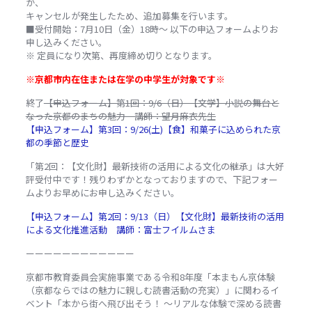
が、
キャンセルが発生したため、追加募集を行います。
■受付開始：7月10日（金）18時～ 以下の申込フォームよりお
申し込みください。
※ 定員になり次第、再度締め切りとなります。
※京都市内在住または在学の中学生が対象です※
終了
【申込フォーム】第1回：9/6（日）【文学】小説の舞台と
なった京都のまちの魅力 講師：望月麻衣先生
【申込フォーム】第3回：9/26(土)
【食】和菓子に込められた京
都の季節と歴史
「第2回：【文化財】最新技術の活用による文化の継承」は大好
評受付中です！残りわずかとなっておりますので、下記フォー
ムよりお早めにお申し込みください。
【申込フォーム】第2回：9/13（日）【文化財】最新技術の活用
による文化推進活動 講師：富士フイルムさま
ーーーーーーーーーーーー
京都市教育委員会実施事業である令和8年度「本まもん京体験
（京都ならではの魅力に親しむ読書活動の充実）」に関わるイ
ベント「本から街へ飛び出そう！ ～リアルな体験で深める読書