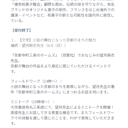
「優秀和菓子職会」顧問も務め、伝統の技を守りながら、有名
ブランドのオリジナル菓子の制作、フランスをはじめ海外での
講演・イベントなど、和菓子の新たな可能性を国内外に発信し
ている。
【受付終了】
１．【文学】小説の舞台となった京都のまちの魅力
講師：望月麻衣先生（9/6（日））
『京都寺町三条のホームズ』（双葉社）でおなじみの望月麻衣
先生。
京都が舞台の作品をより身近に感じていただけるイベントで
す。
フィールドワーク（14時～）：
小説の舞台となった京都のまちを散策しながら、望月先生の著
作『京都寺町三条のホームズ』にまつわるお話を伺います。
ミニトーク（15時頃～）：
大垣書店烏丸三条店にて、望月先生によるミニトークを開催！
直接先生とお話しできる貴重な機会です。またフィールドワー
クでの体験を通して感じたことを、POPで表現していただきま
す。