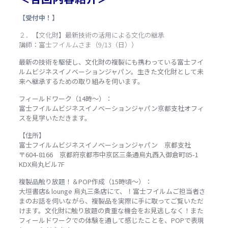
【受付中！】
２．【文化財】最新技術の活用による文化の継承
講師：富士フイルムさま（9/13（日））
最新の技術を駆使し、文化財の複製にも携わっている富士フイ
ルムビジネスイノベーションジャパン。生きた文化財として未
来へ継承するための取り組みを伺います。
フィールドワーク（14時～）：
富士フイルムビジネスイノベーションジャパン京都支社オフィ
スを見学いただきます。
【住所】
富士フイルムビジネスイノベーションジャパン 京都支社
〒604-8166 京都府京都市中京区三条通烏丸西入御倉町85-1
KDX烏丸ビル7F
複製品触り放題！＆POP作成（15時頃～）：
大垣書店& lounge 烏丸三条店にて、！富士フイルムご担当者さ
まのお話を伺いながら、複製品を実際に手に取ってご覧いただ
けます。文化財に触り放題の貴重な機会をお見逃しなく！また
フィールドワークでの体験を通して感じたことを、POPで表現