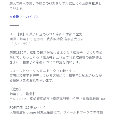
超えて先人の思いや歴史の魅力をリアルに伝える活動を推進し
ています。
文化財アーカイブス
―――――――――――――――――――――――
３．【食】和菓子に込められた京都の季節と歴史
講師：御菓子司 塩芳軒 代表取締役 髙家啓太さま
（9/26（土））
創業1882年、京都の良さが伝わるような「京菓子」づくりを心
がけていらっしゃる「塩芳軒」五代目で代表取締役の髙家啓太
さまに、和菓子と京都についてお話を伺います。
フィールドワーク & ミニトーク（14時～）：
実際に和菓子を販売している店舗にて、和菓子と触れ合いなが
ら髙家さまのお話を伺います。
【住所】
御菓子司 塩芳軒
〒602-8235 京都府京都市上京区黒門通中立売上ル飛騨殿町180
POP作成（15時頃～）：
大垣書店& lounge 烏丸三条店にて、フィールドワークでの体験