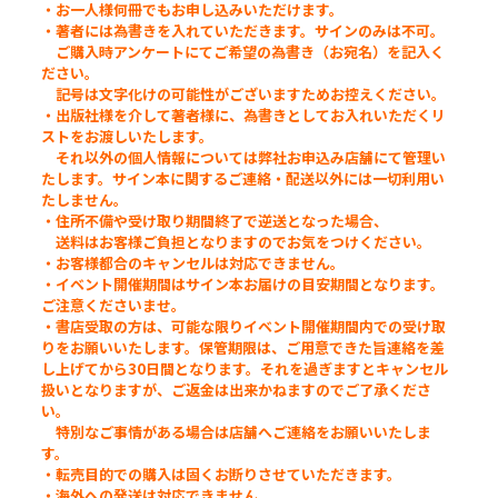
・お一人様何冊でもお申し込みいただけます。
・著者には為書きを入れていただきます。サインのみは不可。
ご購入時アンケートにてご希望の為書き（お宛名）を記入く
ださい。
記号は文字化けの可能性がございますためお控えください。
・出版社様を介して著者様に、為書きとしてお入れいただくリ
ストをお渡しいたします。
それ以外の個人情報については弊社お申込み店舗にて管理い
たします。サイン本に関するご連絡・配送以外には一切利用い
たしません。
・住所不備や受け取り期間終了で逆送となった場合、
送料はお客様ご負担となりますのでお気をつけください。
・お客様都合のキャンセルは対応できません。
・イベント開催期間はサイン本お届けの目安期間となります。
ご注意くださいませ。
・書店受取の方は、可能な限りイベント開催期間内での受け取
りをお願いいたします。保管期限は、ご用意できた旨連絡を差
し上げてから30日間となります。それを過ぎますとキャンセル
扱いとなりますが、ご返金は出来かねますのでご了承くださ
い。
特別なご事情がある場合は店舗へご連絡をお願いいたしま
す。
・転売目的での購入は固くお断りさせていただきます。
・海外への発送は対応できません。