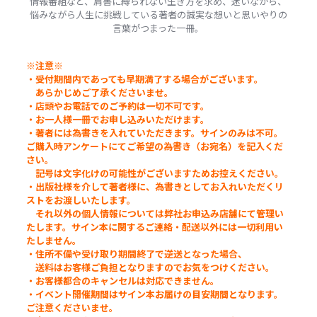
情報番組など、肩書に縛られない生き方を求め、迷いながら、
悩みながら人生に挑戦している著者の誠実な想いと思いやりの
言葉がつまった一冊。
※注意※
・受付期間内であっても早期満了する場合がございます。
あらかじめご了承くださいませ。
・店頭やお電話でのご予約は一切不可です。
・お一人様一冊でお申し込みいただけます。
・著者には為書きを入れていただきます。サインのみは不可。
ご購入時アンケートにてご希望の為書き（お宛名）を記入くだ
さい。
記号は文字化けの可能性がございますためお控えください。
・出版社様を介して著者様に、為書きとしてお入れいただくリ
ストをお渡しいたします。
それ以外の個人情報については弊社お申込み店舗にて管理い
たします。サイン本に関するご連絡・配送以外には一切利用い
たしません。
・住所不備や受け取り期間終了で逆送となった場合、
送料はお客様ご負担となりますのでお気をつけください。
・お客様都合のキャンセルは対応できません。
・イベント開催期間はサイン本お届けの目安期間となります。
ご注意くださいませ。