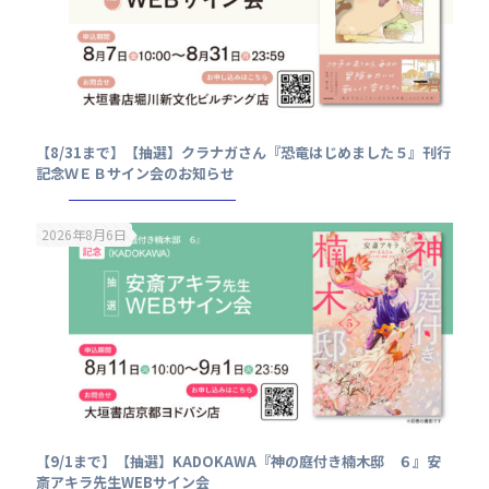
【8/31まで】【抽選】クラナガさん『恐竜はじめました５』刊行
記念ＷＥＢサイン会のお知らせ
2026年8月6日
【9/1まで】【抽選】KADOKAWA『神の庭付き楠木邸 ６』安
斎アキラ先生WEBサイン会