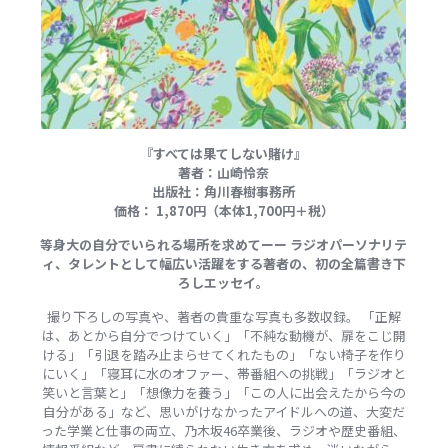
『
すべては果てしない賭け
』
著者：山崎怜奈
出版社：角川春樹事務所
価格： 1,870円（本体1,700円＋税）
等身大の自分でいられる場所を求めてーー ラジオパーソナリテ
ィ、タレントとして幅広い活躍をする著者の、初の全篇書き下
ろしエッセイ。
撮り下ろしの写真や、著者の貴重な写真も多数収録。 「正解
は、あとから自分でつけていく」「不純な動機が、扉をこじ開
ける」「引退を踏み止まらせてくれたもの」「ない椅子を作り
にいく」「寝耳に水のオファー、帯番組への挑戦」「ラジオと
笑いと言葉と」「想像力を養う」「この人に出会えたから今の
自分がある」など、思いがけなかったアイドルへの道、大変だ
った学業と仕事の両立、乃木坂46卒業後、ラジオや歴史番組、