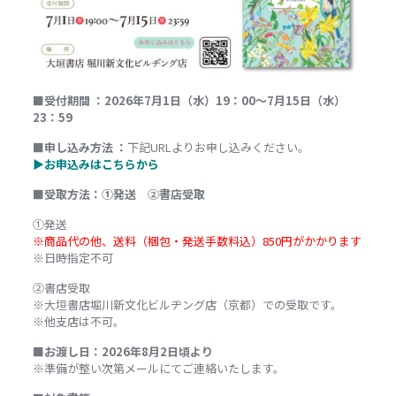
■受付期間 ：2026年7月1日（水）19：00～7月15日（水）
23：59
■申し込み方法 ：
下記URLよりお申し込みください。
▶お申込みはこちらから
■受取方法：①発送 ②書店受取
①発送
※商品代の他、送料（梱包・発送手数料込）850円がかかります
※日時指定不可
②書店受取
※大垣書店堀川新文化ビルヂング店（京都）での受取です。
※他支店は不可。
■お渡し日：
2026年8
月2
日頃より
※準備が整い次第メールにてご連絡いたします。