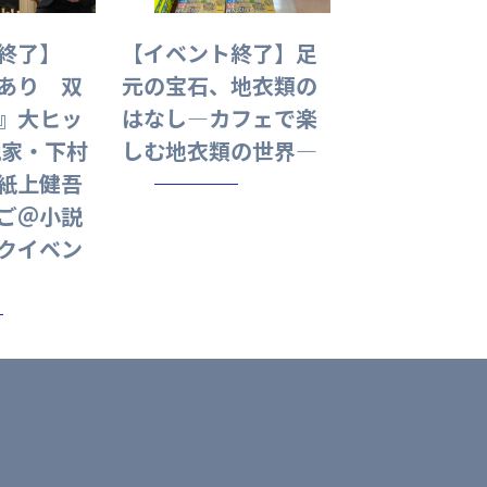
終了】
【イベント終了】足
あり 双
元の宝石、地衣類の
』大ヒッ
はなし—カフェで楽
説家・下村
しむ地衣類の世界—
紙上健吾
ご＠小説
クイベン