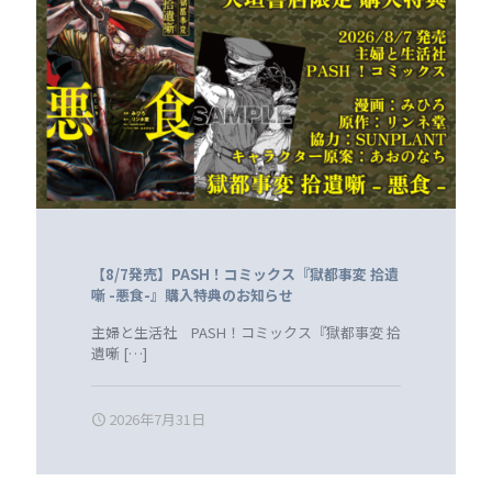
【8/7発売】PASH！コミックス『獄都事変 拾遺
噺 -悪食-』購入特典のお知らせ
主婦と生活社 PASH！コミックス『獄都事変 拾
遺噺
[…]
2026年7月31日