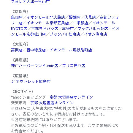
フォレオ大津一里山店
《京都府》
亀岡店
／
イオンモール北大路店
／
醍醐店
／
伏見店
／
京都ファミ
リー店
／
イオンモール京都五条店
／
二条駅店
／
イオンモール
KYOTO店
／
京都ヨドバシ店
／
高野店
／
ブックパル五条店
／
イオ
ンモール京都桂川店
／
ブックパル桂南店
／
イオン洛南店
《大阪府》
高槻店
／
豊中緑丘店
／
イオンモール堺鉄砲町店
《兵庫県》
神戸ハーバーランドumie店
／
プリコ神戸店
《広島県》
ジ アウトレット広島店
《ECサイト》
Yahoo!ショッピング
京都 大垣書店オンライン
楽天市場
京都 大垣書店オンライン
※商品名に[大垣書店限定特典付]の表記があるものをご注文くだ
さい。表記のないものには特典をお付けできかねます。
※各店配布枚数には限りがございます。
※お電話でのご予約・代引配送も承ります。まずはお電話にて
お問合せください。