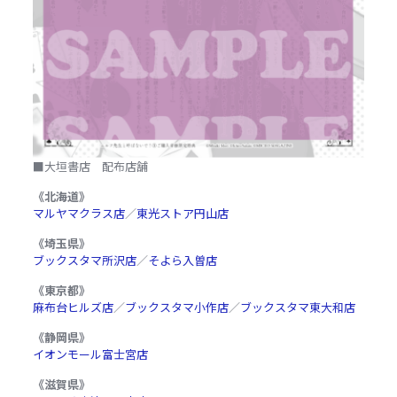
■大垣書店 配布店舗
《北海道》
マルヤマクラス店
／
東光ストア円山店
《埼玉県》
ブックスタマ所沢店
／
そよら入曽店
《東京都》
麻布台ヒルズ店
／
ブックスタマ小作店
／
ブックスタマ東大和店
《静岡県》
イオンモール富士宮店
《滋賀県》