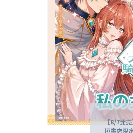
【8/7発
垣書店限