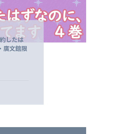
婚約したは
・廣文館限