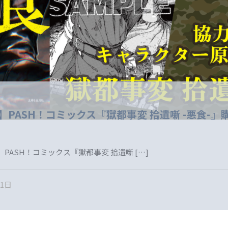
売】PASH！コミックス『獄都事変 拾遺噺 -悪食-
 PASH！コミックス『獄都事変 拾遺噺
[…]
31日