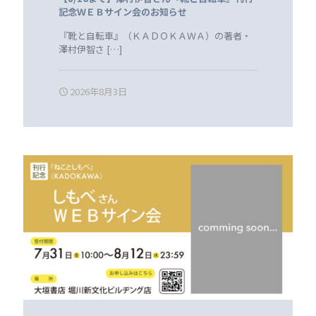
記念ＷＥＢサイン会のお知らせ
『靴と自転車』（ＫＡＤＯＫＡＷＡ）の著者・
澤村伊智さ
[…]
2026年8月3日