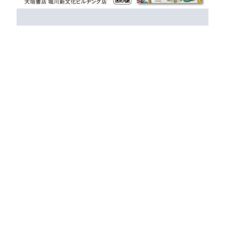
【9/9まで】にいざか にいこさん『季節が好き
なわたしとマダム 2』刊行記念ＷＥＢサイン会
のお知らせ
『季節が好きなわたしとマダム2』（ＫＡＤＯＫ
ＡＷＡ）
[…]
2026年8月1日