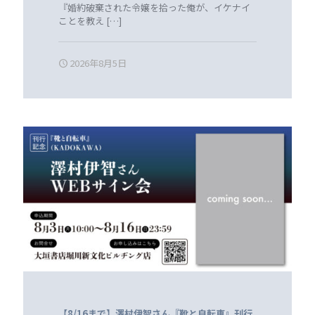
『婚約破棄された令嬢を拾った俺が、イケナイ
ことを教え
[…]
2026年8月5日
【8/16まで】澤村伊智さん『靴と自転車』刊行