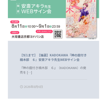
【9/1まで】【抽選】KADOKAWA『神の庭付き
楠木邸 ６』安斎アキラ先生WEBサイン会
『神の庭付き楠木邸 ６』（KADOKAWA）の発
売を
[…]
2026年8月6日