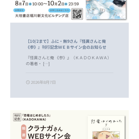
【10/2まで】ふに・無9さん『怪異さんと俺
《参》』刊行記念ＷＥＢサイン会のお知らせ
『怪異さんと俺 《参》』（ＫＡＤＯＫＡＷＡ）
の著者・
[…]
2026年8月7日