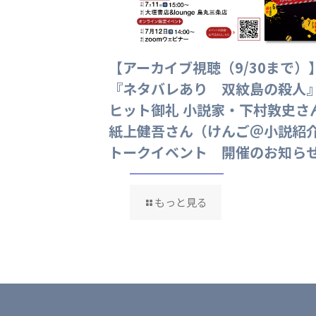
コミックス『心
【アーカイブ視聴（9/30まで）
と婚約したはず
『ネタバレあり 双紋島の殺人
にされてしまっ
ヒット御礼 小説家・下村敦史さ
店・廣文館限定
紙上健吾さん（けんご＠小説紹
トークイベント 開催のお知ら
もっと見る