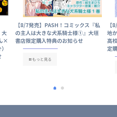
】
【8/7発売】PASH！コミックス『私
【8
』大
の主人は大きな犬系騎士様①』大垣
地
ん×
書店限定購入特典のお知らせ
高
介）
定
せ
もっと見る