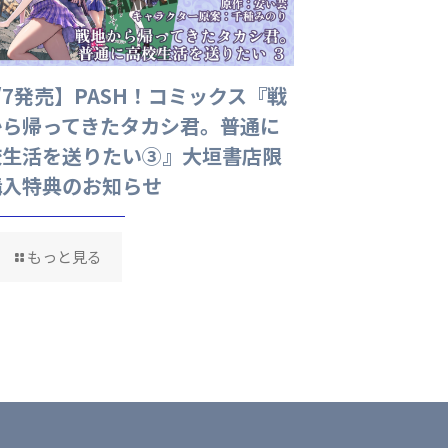
/7発売】PASH！コミックス『戦
【8/7発売】
から帰ってきたタカシ君。普通に
都事変 拾遺噺
校生活を送りたい③』大垣書店限
知らせ
購入特典のお知らせ
もっと見
もっと見る