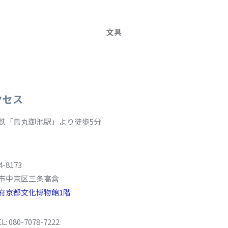
文具
クセス
鉄「烏丸御池駅」より徒歩5分
4-8173
市中京区三条高倉
府京都文化博物館1階
L: 080-7078-7222