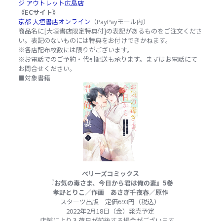
ジ アウトレット広島店
《ECサイト》
京都 大垣書店オンライン
（PayPayモール内）
商品名に[大垣書店限定特典付]の表記があるものをご注文くださ
い。表記のないものには特典をお付けできかねます。
※各店配布枚数には限りがございます。
※お電話でのご予約・代引配送も承ります。まずはお電話にて
お問合せください。
■対象書籍
ベリーズコミックス
『お気の毒さま、今日から君は俺の妻』5巻
孝野とりこ／作画 あさぎ千夜春／原作
スターツ出版 定価693円（税込）
2022年2月18日（金）発売予定
店舗により入荷日が前後する場合がございます。