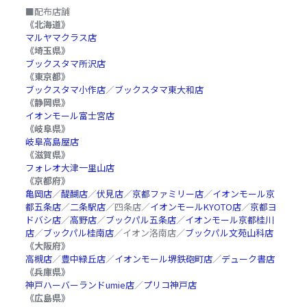
■配布店舗
《北海道》
マルヤマクラス店
《埼玉県》
ブックスタマ所沢店
《東京都》
ブックスタマ小作店
／
ブックスタマ東大和店
《静岡県》
イオンモール富士宮店
《岐阜県》
岐阜高島屋店
《滋賀県》
フォレオ大津一里山店
《京都府》
亀岡店
／
醍醐店
／
伏見店
／
京都ファミリー店
／
イオンモール京
都五条店
／
二条駅店
／四条店／
イオンモールKYOTO店
／
京都ヨ
ドバシ店
／
高野店
／
ブックパル五条店
／
イオンモール京都桂川
店
／
ブックパル桂南店
／イオン洛南店／
ブックパル文苑山科店
《大阪府》
高槻店
／
豊中緑丘店
／
イオンモール堺鉄砲町店
／
デューク書店
《兵庫県》
神戸ハーバーランドumie店
／
プリコ神戸店
《広島県》