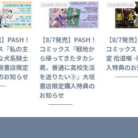
日
2026年7月31日
2026年7月31日
売】PASH！
【8/7発売】PASH！
【8/7発売
ス『私の主
コミックス『戦地か
コミックス
な犬系騎士
ら帰ってきたタカシ
変 拾遺噺 
垣書店限定
君。普通に高校生活
入特典のお
のお知らせ
を送りたい③』大垣
書店限定購入特典の
お知らせ