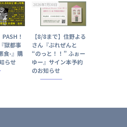
2026年7月30日
】PASH！
【8/8まで】住野よる
『獄都事
さん『ぷれぜんと
-悪食-』購
“のっと！！” ふぉー
知らせ
ゆー』サイン本予約
のお知らせ