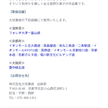
そういう気持ちを優しく辿る奥野久美子の作品集です。
【取扱店舗】
大垣書店の下記店舗にて販売いたします。
≪滋賀県≫
フォレオ大津一里山店
≪京都府≫
イオンモール北大路店
／
高島屋店
／
烏丸三条店
／
二条駅店
／
イ
オンモールKYOTO店
／
高野店
／
イオンモール京都桂川店
／
京都
本店
／
京都ポルタ店
／
堀川新文化ビルヂング店
≪大阪府≫
豊中緑丘店
【お問合せ先】
株式会社大垣書店 出版部
〒603-8148 京都市北区小山西花池町1-1
担当：平野・西野
TEL：075-468-1411