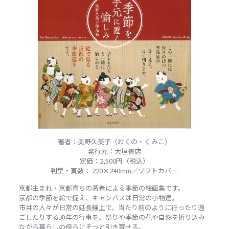
著者：奥野久美子（おくの・くみこ）
発行元：大垣書店
定価：2,500円（税込）
判型・頁数： 220×240mm／ソフトカバー
京都生まれ・京都育ちの著者による季節の絵画集です。
京都の季節を絵で捉え、キャンバスは日常の小物達。
市井の人々が日常の延長線上で、当たり前のように行ったり過
ごしたりする通年の行事を、祭りや季節の花や自然を折り込み
ながら暮らしの傍らにそっと引き寄せる。