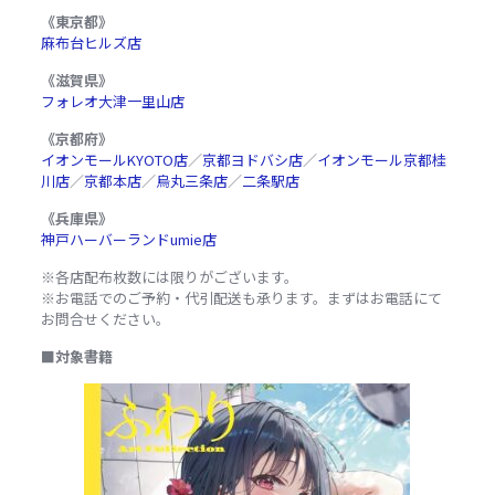
《東京都》
麻布台ヒルズ店
《滋賀県》
フォレオ大津一里山店
《京都府》
イオンモールKYOTO店
／
京都ヨドバシ店
／
イオンモール京都桂
川店
／
京都本店
／
烏丸三条店
／
二条駅店
《兵庫県》
神戸ハーバーランドumie店
※各店配布枚数には限りがございます。
※お電話でのご予約・代引配送も承ります。まずはお電話にて
お問合せください。
■対象書籍