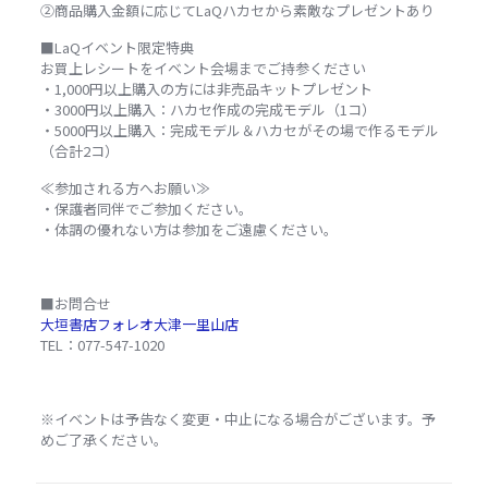
②商品購入金額に応じて
LaQ
ハカセから素敵なプレゼントあり
■LaQイベント限定特典
お買上レシートをイベント会場までご持参ください
・1,000円以上購入の方には非売品キットプレゼント
・3000
円以上購入：ハカセ作成の完成モデル（1コ）
・5000
円以上購入：完成モデル＆ハカセがその場で作るモデル
（合計2コ）
≪参加される方へお願い≫
・保護者同伴でご参加ください。
・体調の優れない方は参加をご遠慮ください。
■お問合せ
大垣書店フォレオ大津一里山店
TEL：077-547-1020
※イベントは予告なく変更・中止になる場合がございます。予
めご了承ください。