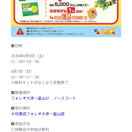
■日時
2026
年
6
月
6
日（土）
11
：
00
～
18
：
00
6月7日
（日）
10
：
00
～
17
：
00
※無料キットがなくなり次第終了
■開催場所
フォレオ大津一里山
1F
ノースコート
■受付場所
大垣書店フォレオ大津一里山店
■参加方法
①体験会の参加は無料