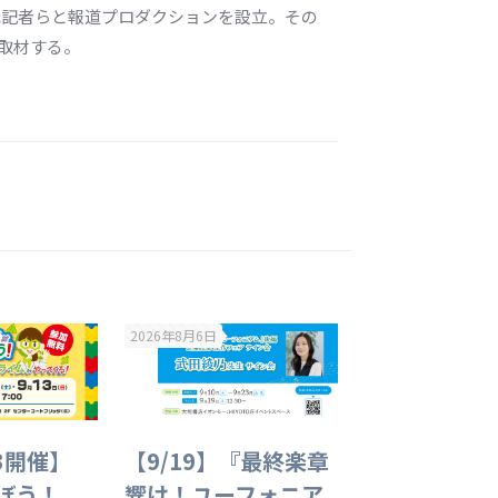
の元記者らと報道プロダクションを設立。その
取材する。
2026年8月6日
13開催】
【9/19】『最終楽章
そぼう！
響け！ユーフォニア